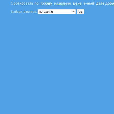
Сортировать по:
городу
названию
цене
e-mail
дате доб
Выберите регион: