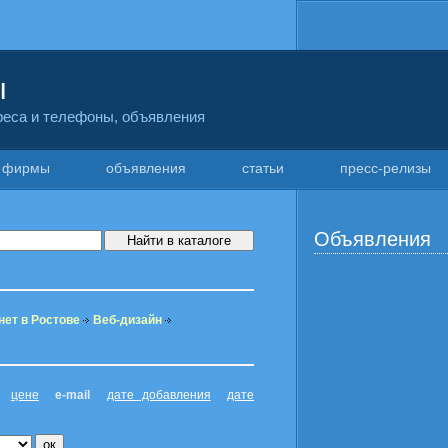
ы
дреса и телефоны, объявления
фирмы
объявления
статьи
пресс-релизы
Объявления
нет в Ростове
Веб-дизайн
цене
e-mail
дате добавления
дате