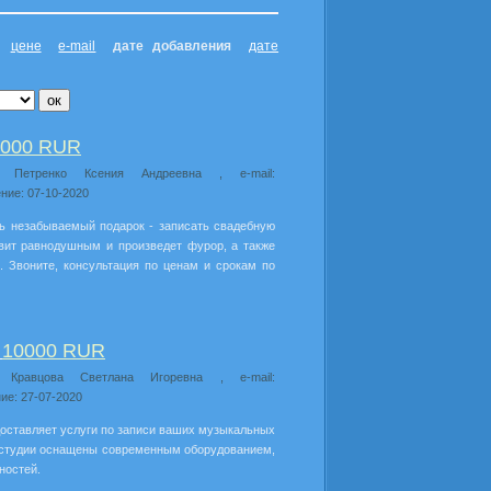
цене
e-mail
дате добавления
дате
5000 RUR
л: Петренко Ксения Андреевна , e-mail:
ние: 07-10-2020
ть незабываемый подарок - записать свадебную
авит равнодушным и произведет фурор, а также
 Звоните, консультация по ценам и срокам по
10000 RUR
,
: Кравцова Светлана Игоревна , e-mail:
ие: 27-07-2020
доставляет услуги по записи ваших музыкальных
е студии оснащены современным оборудованием,
ностей.