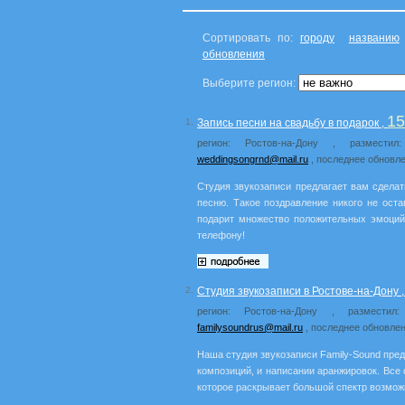
Сортировать по:
городу
названию
обновления
Выберите регион:
1
1.
Запись песни на свадьбу в подарок ,
регион: Ростов-на-Дону , размести
weddingsongrnd@mail.ru
, последнее обновле
Студия звукозаписи предлагает вам сдела
песню. Такое поздравление никого не ост
подарит множество положительных эмоций.
телефону!
2.
Студия звукозаписи в Ростове-на-Дону 
регион: Ростов-на-Дону , разместил
familysoundrus@mail.ru
, последнее обновлен
Наша студия звукозаписи Family-Sound пре
композиций, и написании аранжировок. Вс
которое раскрывает большой спектр возмож