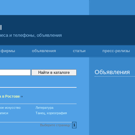
ы
дреса и телефоны, объявления
фирмы
объявления
статьи
пресс-релизы
Объявления
а в Ростове
ое искусство
Литература
аписи
Танец, хореография
1
Выберите страницу: