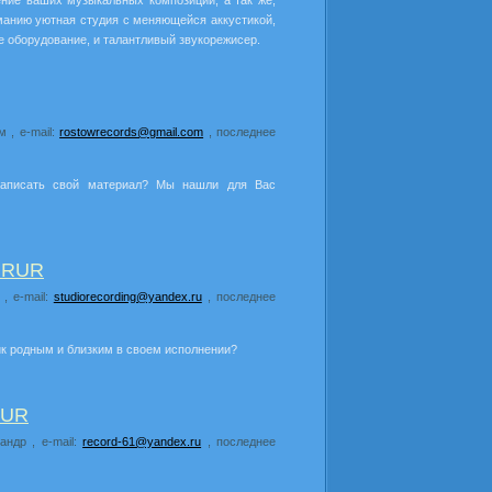
ение ваших музыкальных композиций, а так же,
манию уютная студия с меняющейся аккустикой,
 оборудование, и талантливый звукорежисер.
 , e-mail:
rostowrecords@gmail.com
, последнее
записать свой материал? Мы нашли для Вас
 RUR
, e-mail:
studiorecording@yandex.ru
, последнее
ик родным и близким в своем исполнении?
RUR
андр , e-mail:
record-61@yandex.ru
, последнее