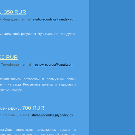
350 RUR
у ,
й Медведев , e-mail:
studiorecording@yandex.ru
,
 наилучший результат музыкального продукта.
00 RUR
а Тимофеева , e-mail:
rostowrecords@gmail.com
,
озиция,запись авторской и попмузыки.Запись
ые и на заказ Рекламные ролики и аудиокниги
истема скидок.
700 RUR
тов-на-Дону ,
кс Певцов , e-mail:
studio-recordss@yandex.ru
,
на-Дону предлагает звукозапись вокала и