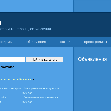
ы
дреса и телефоны, объявления
фирмы
объявления
статьи
пресс-релизы
Объявления
 Ростове
мательство в Ростове
и и комментарии
Информационая поддержка
бизнеса
тий и
Управление и организация
й
бизнеса