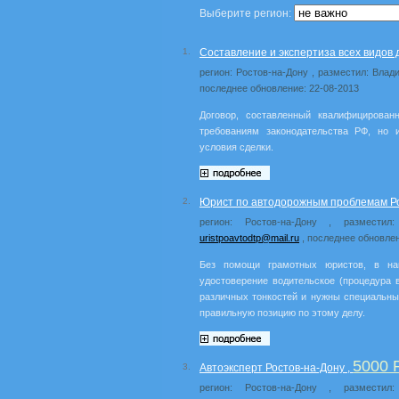
Выберите регион:
1.
Составление и экспертиза всех видов 
регион: Ростов-на-Дону , разместил: Влад
последнее обновление: 22-08-2013
Договор, составленный квалифицирован
требованиям законодательства РФ, но 
условия сделки.
2.
Юрист по автодорожным проблемам Ро
регион: Ростов-на-Дону , разместил
uristpoavtodtp@mail.ru
, последнее обновлен
Без помощи грамотных юристов, в на
удостоверение водительское (процедура в
различных тонкостей и нужны специальны
правильную позицию по этому делу.
5000
3.
Автоэксперт Ростов-на-Дону ,
регион: Ростов-на-Дону , разместил