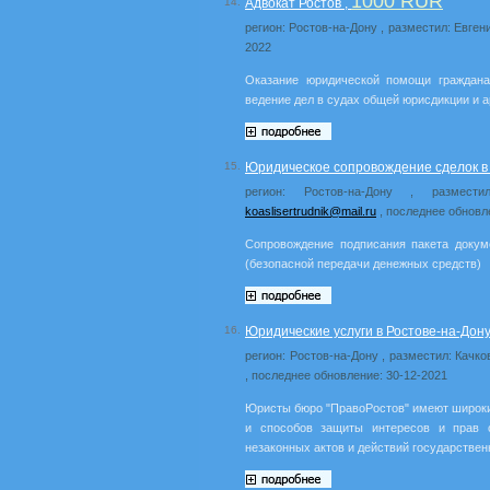
1000 RUR
14.
Адвокат Ростов ,
регион: Ростов-на-Дону , разместил: Евген
2022
Оказание юридической помощи гражданам
ведение дел в судах общей юрисдикции и 
15.
Юридическое сопровождение сделок в 
регион: Ростов-на-Дону , размест
koaslisertrudnik@mail.ru
, последнее обновл
Сопровождение подписания пакета докуме
(безопасной передачи денежных средств)
16.
Юридические услуги в Ростове-на-Дону
регион: Ростов-на-Дону , разместил: Качко
, последнее обновление: 30-12-2021
Юристы бюро "ПравоРостов" имеют широк
и способов защиты интересов и прав 
незаконных актов и действий государствен