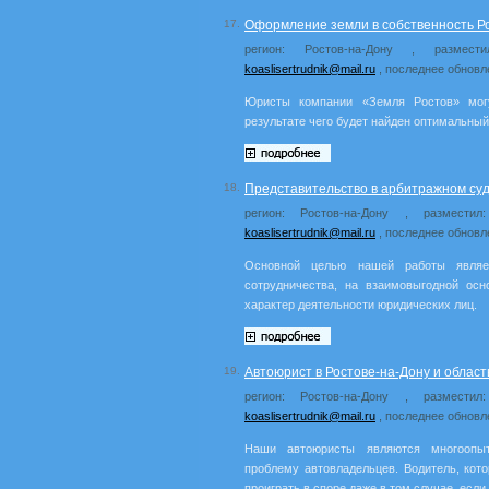
17.
Оформление земли в собственность Ро
регион: Ростов-на-Дону , размест
koaslisertrudnik@mail.ru
, последнее обновл
Юристы компании «Земля Ростов» мог
результате чего будет найден оптимальны
18.
Представительство в арбитражном суд
регион: Ростов-на-Дону , разместил
koaslisertrudnik@mail.ru
, последнее обновл
Основной целью нашей работы являет
сотрудничества, на взаимовыгодной осн
характер деятельности юридических лиц.
19.
Автоюрист в Ростове-на-Дону и област
регион: Ростов-на-Дону , размести
koaslisertrudnik@mail.ru
, последнее обновл
Наши автоюристы являются многоопы
проблему автовладельцев. Водитель, кото
проиграть в споре даже в том случае, если 