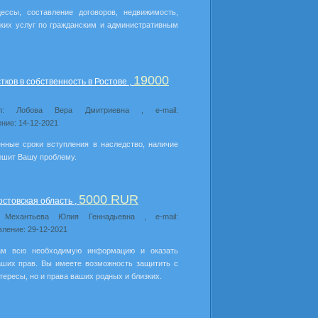
ессы, составление договоров, недвижимость,
ких услуг по гражданским и административным
19000
ков в собственность в Ростове ,
ил: Лобова Вера Дмитриевна , e-mail:
ние: 14-12-2021
нные сроки вступления в наследство, наличие
ешит Вашу проблему.
5000 RUR
стовская область ,
: Механтьева Юлия Геннадьевна , e-mail:
вление: 29-12-2021
вам всю необходимую информацию и оказать
ших прав. Вы имеете возможность защитить с
ересы, но и права ваших родных и близких.