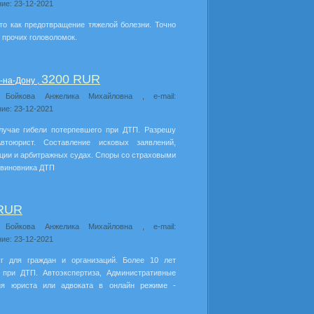
ие: 23-12-2021
о как предотвращение тяжелой болезни. Точно
 прочих головоломок.
3200 RUR
-на-Дону ,
: Бойкова Анжелика Михайловна , e-mail:
ие: 23-12-2021
лучае гибели потерпевшего при ДТП. Разрешу
тоюрист. Составление исковых заявлений,
ции и арбитражных судах. Споры со страховыми
 виновника ДТП
 RUR
: Бойкова Анжелика Михайловна , e-mail:
ие: 23-12-2021
г для граждан и организаций. Более 10 лет
 при ДТП. Автоэкспертиза, Административные
ция юриста или адвоката в онлайн режиме -