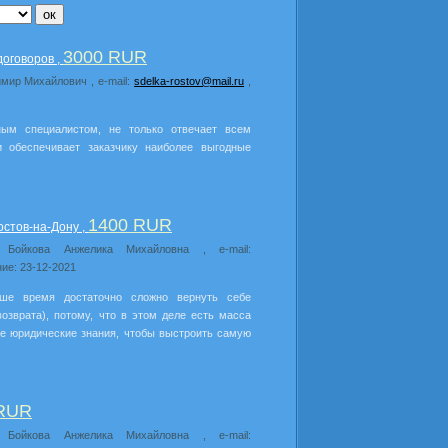
3000 RUR
договоров ,
имир Михайлович , e-mail:
sdelka-rostov@mail.ru
,
ным специалистом, не только отвечает всем
и обеспечивает заказчику наиболее выгодные
1400 RUR
стов-на-Дону ,
: Бойкова Анжелика Михайловна , e-mail:
ие: 23-12-2021
ше время достаточно сложно вернуть себе
озврата), потому, что в этом деле есть масса
е юридические знания, чтобы выстроить самую
 RUR
: Бойкова Анжелика Михайловна , e-mail: