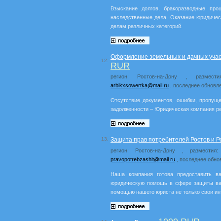
Взыскание долгов, бракоразводные проц
наследственные дела. Оказание юридичес
делам различных категорий.
Оформление земельных и дачных участ
12.
RUR
регион: Ростов-на-Дону , размест
arbikxsowertka@mail.ru
, последнее обновле
Отсутствие документов, ошибки, пропуще
задолженности – Юридическая компания р
13.
Защита прав потребителей Ростов и Ро
регион: Ростов-на-Дону , разместил
pravopotrebzashit@mail.ru
, последнее обно
Наша компания готова предоставить 
юридическую помощь в сфере защиты ва
помощью нашего юриста не только свои инт