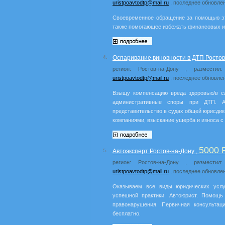
uristpoavtodtp@mail.ru
, последнее обновлен
Своевременное обращение за помощью эт
также помогающее избежать финансовых и
4.
Оспаривание виновности в ДТП Ростов
регион: Ростов-на-Дону , разместил
uristpoavtodtp@mail.ru
, последнее обновлен
Взыщу компенсацию вреда здоровью/в с
административные споры при ДТП. Ав
представительство в судах общей юрисдик
компаниями, взыскание ущерба и износа с
5000
5.
Автоэксперт Ростов-на-Дону ,
регион: Ростов-на-Дону , разместил
uristpoavtodtp@mail.ru
, последнее обновлен
Оказываем все виды юридических услу
успешной практики. Автоюрист. Помощь
правонарушения. Первичная консульта
бесплатно.