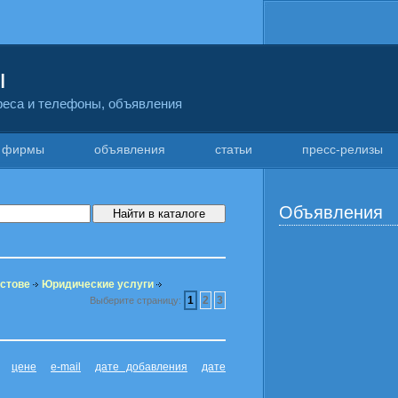
ы
дреса и телефоны, объявления
фирмы
объявления
статьи
пресс-релизы
Объявления
остове
Юридические услуги
1
2
3
Выберите страницу:
цене
e-mail
дате добавления
дате