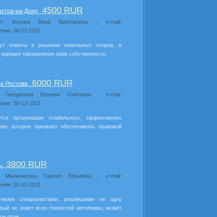
4500 RUR
стов-на-Дону ,
ил: Босова Вера Викторовна , e-mail:
ение: 30-12-2021
ут помочь в решении земельных споров, в
й вариант оформления прав собственности.
6000 RUR
е Ростова ,
: Гнездилова Евгения Олеговна , e-mail:
ение: 30-12-2021
ся организация стабильного, эффективного
ове, которое призвано обеспечивать правовой
3800 RUR
ь ,
л: Мыльникова Таисия Юрьевна , e-mail:
ение: 30-12-2021
тными специалистами, решившими не одну
рый не знает всех тонкостей автоправа, может
он прав.