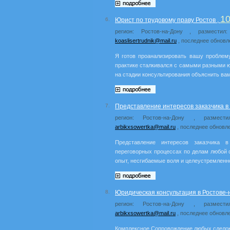
1
6.
Юрист по трудовому праву Ростов ,
регион: Ростов-на-Дону , разместил
koaslisertrudnik@mail.ru
, последнее обновл
Я готов проанализировать вашу проблем
практике сталкивался с самыми разными ю
на стадии консультирования объяснить ва
7.
Представление интересов заказчика в 
регион: Ростов-на-Дону , размест
arbikxsowertka@mail.ru
, последнее обновле
Представление интересов заказчика в
переговорных процессах по делам любой 
опыт, несгибаемые воля и целеустремленн
8.
Юридическая консультация в Ростове-
регион: Ростов-на-Дону , размест
arbikxsowertka@mail.ru
, последнее обновле
Комплексное Сопровождение любых сделок