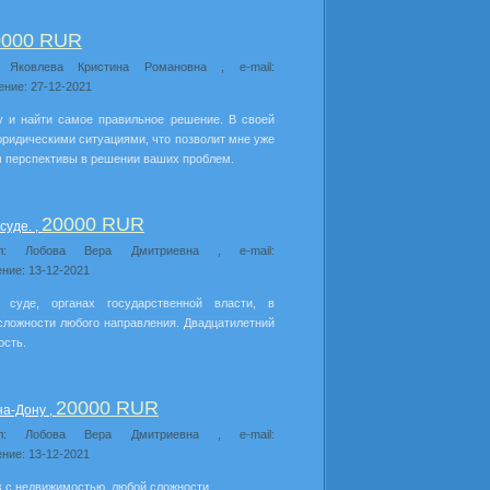
0000 RUR
: Яковлева Кристина Романовна , e-mail:
ение: 27-12-2021
у и найти самое правильное решение. В своей
ридическими ситуациями, что позволит мне уже
м перспективы в решении ваших проблем.
20000 RUR
суде. ,
ил: Лобова Вера Дмитриевна , e-mail:
ние: 13-12-2021
 суде, органах государственной власти, в
сложности любого направления. Двадцатилетний
ость.
20000 RUR
на-Дону ,
ил: Лобова Вера Дмитриевна , e-mail:
ние: 13-12-2021
 с недвижимостью, любой сложности.