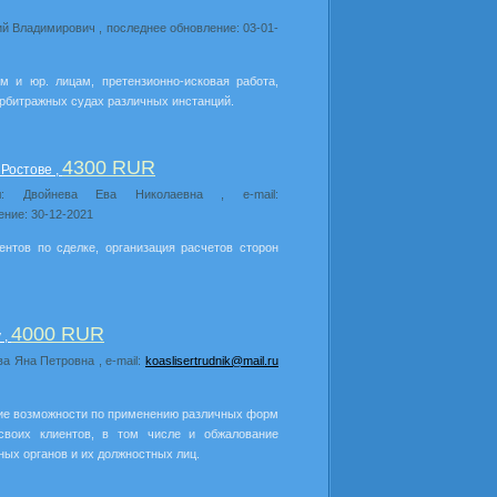
ий Владимирович , последнее обновление: 03-01-
 и юр. лицам, претензионно-исковая работа,
арбитражных судах различных инстанций.
4300 RUR
Ростове ,
ил: Двойнева Ева Николаевна , e-mail:
ение: 30-12-2021
нтов по сделке, организация расчетов сторон
4000 RUR
 ,
ва Яна Петровна , e-mail:
koaslisertrudnik@mail.ru
ие возможности по применению различных форм
своих клиентов, в том числе и обжалование
ных органов и их должностных лиц.