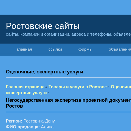
Ростовские сайты
сайты, компании и организации, адреса и телефоны, объявл
главная
ссылки
фирмы
объявлен
Оценочные, экспертные услуги
Главная страница
Товары и услуги в Ростове
Оценочн
экспертные услуги
Негосударственная экспертиза проектной докумен
Ростов
Регион:
Ростов-на-Дону
ФИО продавца:
Алина