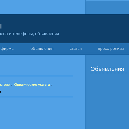
ы
дреса и телефоны, объявления
фирмы
объявления
статьи
пресс-релизы
Объявления
остове
Юридические услуги
в