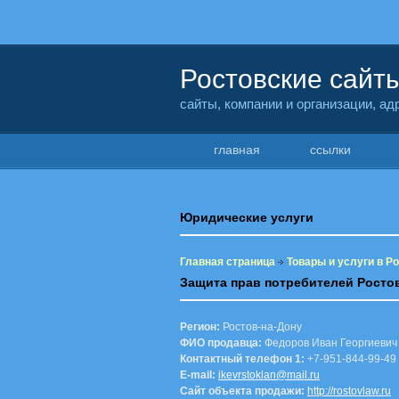
Ростовские сайт
сайты, компании и организации, а
главная
ссылки
Юридические услуги
Главная страница
Товары и услуги в Р
Защита прав потребителей Росто
Регион:
Ростов-на-Дону
ФИО продавца:
Федоров Иван Георгиевич
Контактный телефон 1:
+7-951-844-99-49
E-mail:
ikevrstoklan@mail.ru
Сайт объекта продажи:
http://rostovlaw.ru