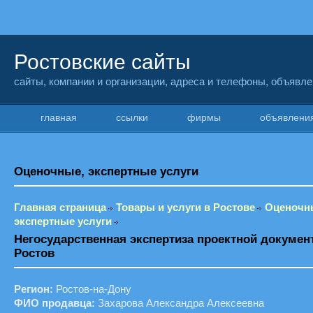
Ростовские сайты
сайты, компании и организации, адреса и телефоны, объявл
главная
ссылки
фирмы
объявлен
Оценочные, экспертные услуги
Главная страница
Товары и услуги в Ростове
Оценочн
экспертные услуги
Негосударственная экспертиза проектной докумен
Ростов
Регион:
Ростов-на-Дону
ФИО продавца:
Захарова Александра Алексеевна