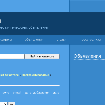
ы
дреса и телефоны, объявления
фирмы
объявления
статьи
пресс-релизы
Объявления
нет в Ростове
Программирование
цене
e-mail
дате добавления
дате